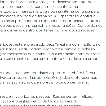
radores melhores para começar o desenvolvimento de seus
tar com benefícios para um excelente clima
es laborais, massagens a campanha interna contínua para
emocional no local de trabalho. A Capacitação contínua
os seus profissionais. Proporcionar oportunidades úteis de
 equipes possam progredir em suas funções. Concordamos
ra carreiras dentro dos times com as oportunidades
odos, este é preparado pela Terezinha com muito amor
uncionários, ainda podem economizar tempo e dinheiro
 gera momentos que estimulam a interação entre pessoas
m um sentimento de pertencimento e consideram a empresa
 todos recebem em datas especiais. Também há mural
ersariantes no final do mês. O objetivo é oferecer aos
s com as estratégias da empresa, focando sempre no
a em valorizar as pessoas. Eles se sentem felizes,
icação e o engajamento de todos através do
s, decisões e fechamento de novos contratos.