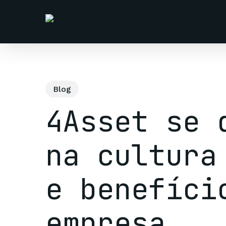
Skip
to
main
content
Blog
4Asset se 
na cultura
e benefíci
empresa