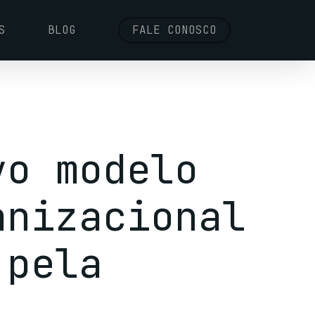
S
BLOG
FALE CONOSCO
vo modelo
anizacional
 pela