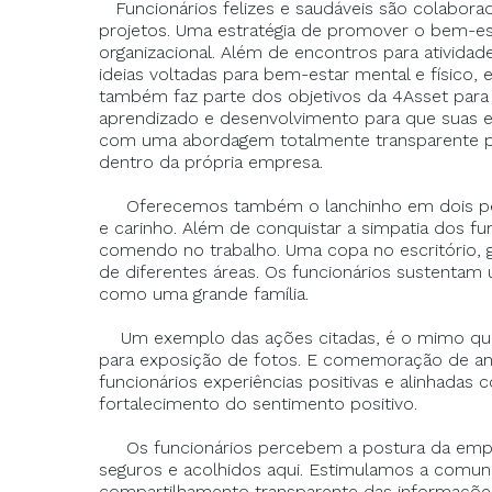
Funcionários felizes e saudáveis ​​são colabo
projetos. Uma estratégia de promover o bem-es
organizacional. Além de encontros para atividad
ideias voltadas para bem-estar mental e físico, 
também faz parte dos objetivos da 4Asset para 
aprendizado e desenvolvimento para que suas
com uma abordagem totalmente transparente pa
dentro da própria empresa.
Oferecemos também o lanchinho em dois perí
e carinho. Além de conquistar a simpatia dos f
comendo no trabalho. Uma copa no escritório,
de diferentes áreas. Os funcionários sustenta
como uma grande família.
Um exemplo das ações citadas, é o mimo que
para exposição de fotos. E comemoração de aniv
funcionários experiências positivas e alinhada
fortalecimento do sentimento positivo.
Os funcionários percebem a postura da empres
seguros e acolhidos aqui. Estimulamos a comun
compartilhamento transparente das informaçõe