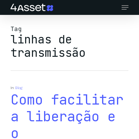
Skip
Menu
to
main
content
Tag
linhas de
transmissão
In
Blog
Como facilitar
a liberação e
o