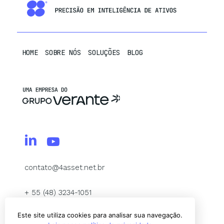
HOME
SOBRE NÓS
SOLUÇÕES
BLOG
contato@4asset.net.br
+ 55 (48) 3234-1051
Copyright © 2025 4Asset® Todos os direitos reservados.
Política de
Este site utiliza cookies para analisar sua navegação.
Privacidade
–
dpo@4asset.com.br