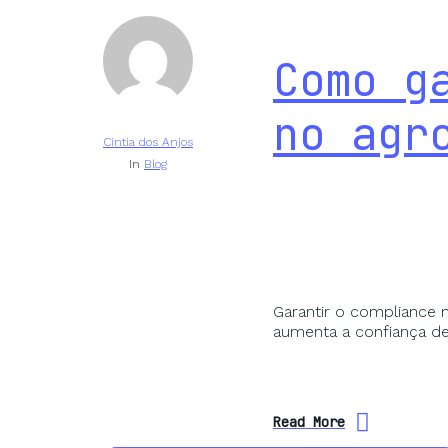
Como g
no agr
Cintia dos Anjos
In
Blog
Garantir o compliance n
aumenta a confiança de
Read More