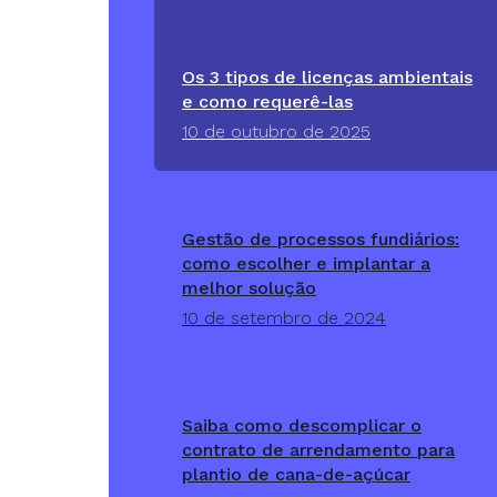
Os 3 tipos de licenças ambientais
e como requerê-las
10 de outubro de 2025
Gestão de processos fundiários:
como escolher e implantar a
melhor solução
10 de setembro de 2024
Saiba como descomplicar o
contrato de arrendamento para
plantio de cana-de-açúcar