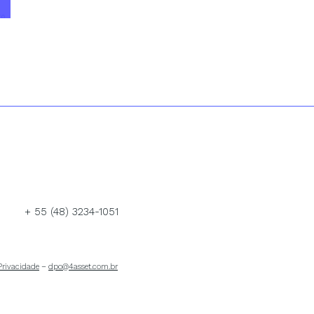
to
+ 55 (48) 3234-1051
 Privacidade
–
dpo@4asset.com.br