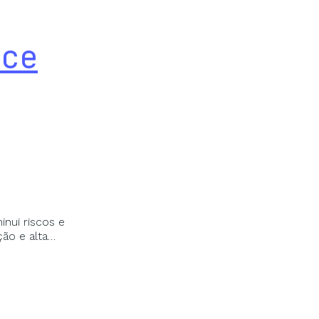
nce
nui riscos e
ção e alta…