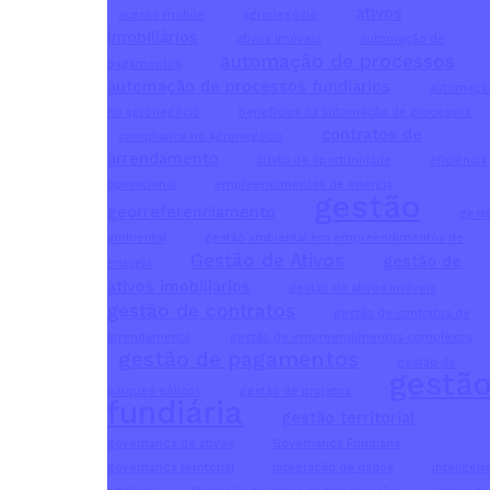
ativos
acesso mobile
agronegócio
imobiliários
ativos imóveis
automação de
automação de processos
pagamentos
automação de processos fundiários
automaçã
no agronegócio
benefícios da automação de processos
contratos de
compliance no agronegócio
arrendamento
custo de oportunidade
eficiência
operacional
empreendimentos de energia
gestão
georreferenciamento
gest
ambiental
gestão ambiental em empreendimentos de
Gestão de Ativos
gestão de
energia
ativos imobiliários
gestão de ativos imóveis
gestão de contratos
gestão de contratos de
arrendamento
gestão de empreendimentos complexos
gestão de pagamentos
gestão de
gestã
parques eólicos
gestão de projetos
fundiária
gestão territorial
governança de ativos
Governança Fundiária
governança territorial
integração de dados
inteligênc