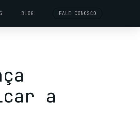
S
BLOG
FALE CONOSCO
nça
icar a