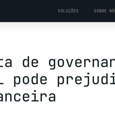
SOLUÇÕES
SOBRE NÓ
ta de governa
l pode prejud
anceira