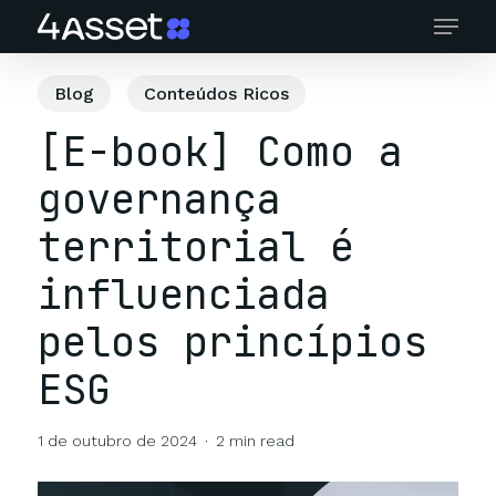
Skip
Menu
to
main
content
Blog
Conteúdos Ricos
[E-book] Como a
governança
territorial é
influenciada
pelos princípios
ESG
1 de outubro de 2024
2 min read